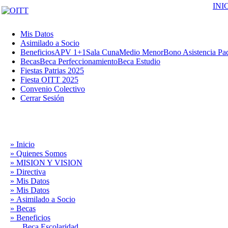
INI
Mis Datos
Asimilado a Socio
Beneficios
APV 1+1
Sala Cuna
Medio Menor
Bono Asistencia Pa
Becas
Beca Perfeccionamiento
Beca Estudio
Fiestas Patrias 2025
Fiesta OITT 2025
Convenio Colectivo
Cerrar Sesión
» Inicio
» Quienes Somos
» MISION Y VISION
» Directiva
» Mis Datos
» Mis Datos
» Asimilado a Socio
» Becas
» Beneficios
Beca Escolaridad