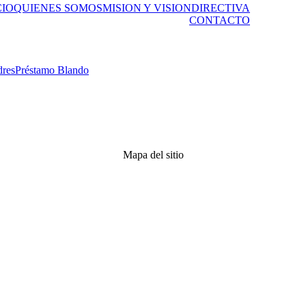
CIO
QUIENES SOMOS
MISION Y VISION
DIRECTIVA
CONTACTO
dres
Préstamo Blando
Mapa del sitio