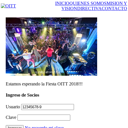
INICIO
QUIENES SOMOS
MISION Y
VISION
DIRECTIVA
CONTACTO
Estamos esperando la Fiesta OITT 2018!!!
Ingreso de Socios
Usuario
Clave
No recuerdo mi clave