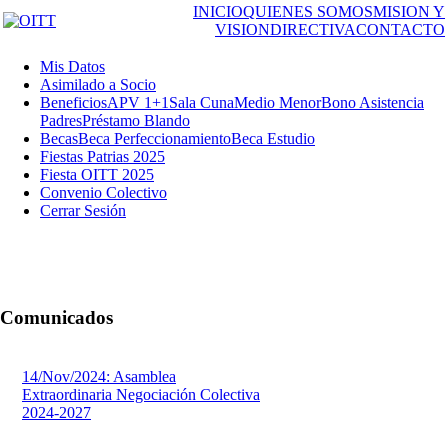
INICIO
QUIENES SOMOS
MISION Y
VISION
DIRECTIVA
CONTACTO
Mis Datos
Asimilado a Socio
Beneficios
APV 1+1
Sala Cuna
Medio Menor
Bono Asistencia
Padres
Préstamo Blando
Becas
Beca Perfeccionamiento
Beca Estudio
Fiestas Patrias 2025
Fiesta OITT 2025
Convenio Colectivo
Cerrar Sesión
Comunicados
14/Nov/2024: Asamblea
Extraordinaria Negociación Colectiva
2024-2027