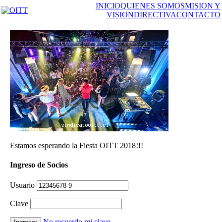
INICIO
QUIENES SOMOS
MISION Y
VISION
DIRECTIVA
CONTACTO
Estamos esperando la Fiesta OITT 2018!!!
Ingreso de Socios
Usuario
Clave
No recuerdo mi clave