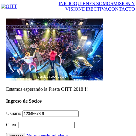
INICIO
QUIENES SOMOS
MISION Y
VISION
DIRECTIVA
CONTACTO
Estamos esperando la Fiesta OITT 2018!!!
Ingreso de Socios
Usuario
Clave
No recuerdo mi clave