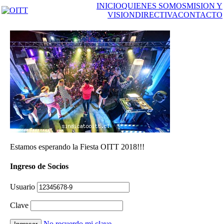
INICIO
QUIENES SOMOS
MISION Y
VISION
DIRECTIVA
CONTACTO
Estamos esperando la Fiesta OITT 2018!!!
Ingreso de Socios
Usuario
Clave
No recuerdo mi clave