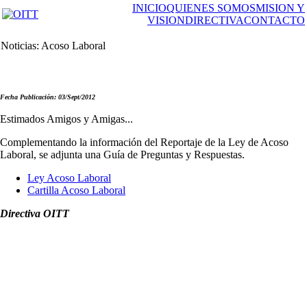
INICIO
QUIENES SOMOS
MISION Y
VISION
DIRECTIVA
CONTACTO
Noticias: Acoso Laboral
Fecha Publicación: 03/Sept/2012
Estimados Amigos y Amigas...
Complementando la información del Reportaje de la Ley de Acoso
Laboral, se adjunta una Guía de Preguntas y Respuestas.
Ley Acoso Laboral
Cartilla Acoso Laboral
Directiva OITT