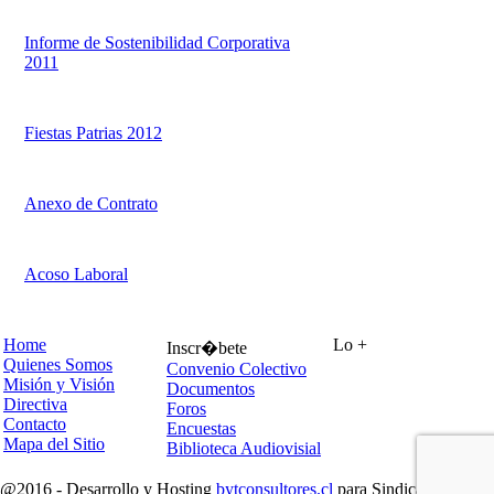
Informe de Sostenibilidad Corporativa
2011
Fiestas Patrias 2012
Anexo de Contrato
Acoso Laboral
Home
Lo +
Inscr�bete
Quienes Somos
Convenio Colectivo
Misión y Visión
Documentos
Directiva
Foros
Contacto
Encuestas
Mapa del Sitio
Biblioteca Audiovisial
@2016 - Desarrollo y Hosting
bytconsultores.cl
para Sindicato OITT