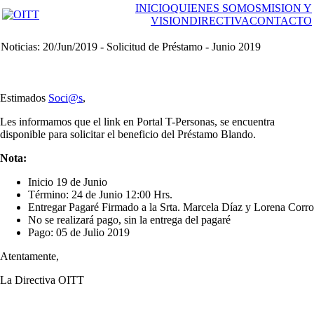
INICIO
QUIENES SOMOS
MISION Y
VISION
DIRECTIVA
CONTACTO
Noticias: 20/Jun/2019 - Solicitud de Préstamo - Junio 2019
Estimados
Soci@s
,
Les informamos que el link en Portal T-Personas, se encuentra
disponible para solicitar el beneficio del Préstamo Blando.
Nota:
Inicio 19 de Junio
Término: 24 de Junio 12:00 Hrs.
Entregar Pagaré Firmado a la Srta. Marcela Díaz y Lorena Corro
No se realizará pago, sin la entrega del pagaré
Pago: 05 de Julio 2019
Atentamente,
La Directiva OITT