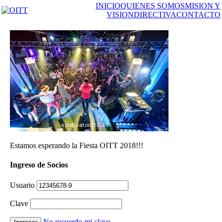
INICIO
QUIENES SOMOS
MISION Y
VISION
DIRECTIVA
CONTACTO
Estamos esperando la Fiesta OITT 2018!!!
Ingreso de Socios
Usuario
Clave
No recuerdo mi clave