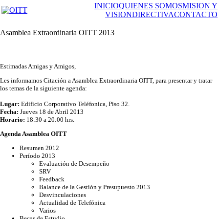
INICIO
QUIENES SOMOS
MISION Y
VISION
DIRECTIVA
CONTACTO
Asamblea Extraordinaria OITT 2013
Estimadas Amigas y Amigos,
Les informamos Citación a Asamblea Extraordinaria OITT, para presentar y tratar
los temas de la siguiente agenda:
Lugar:
Edificio Corporativo Teléfonica, Piso 32.
Fecha:
Jueves 18 de Abril 2013
Horario:
18:30 a 20:00 hrs.
Agenda Asamblea OITT
Resumen 2012
Período 2013
Evaluación de Desempeño
SRV
Feedback
Balance de la Gestión y Presupuesto 2013
Desvinculaciones
Actualidad de Telefónica
Varios
Becas de Estudio